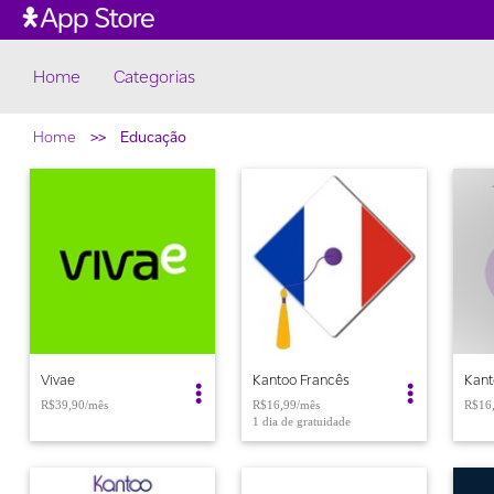
Home
Vivae
Kantoo Francês
Kant
R$39,90
R$16,99/mês
R$16
1 dia de gratuidade