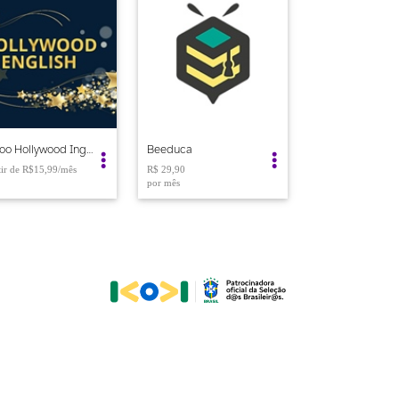
Kantoo Hollywood Inglês
Beeduca
R$15,99
R$ 29,90
por mês