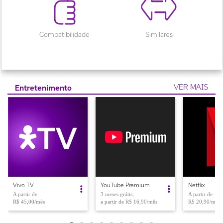
Entretenimento
Vivo TV
YouTube Premium
Netflix
A partir de
3 meses grátis,
A partir de
R$ 45,00/mês
a partir de R$ 16,90/mês
R$ 20,90/mês