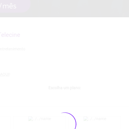
Telecine
 AQUI
!