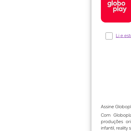
Assine Globop
Com Globopla
produções ori
infantil, reali