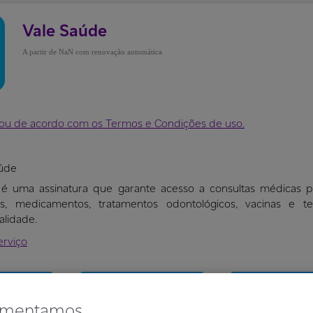
Vale Saúde
NaN
aúde
é uma assinatura que garante acesso a consultas médicas pr
es, medicamentos, tratamentos odontológicos, vacinas e t
alidade.