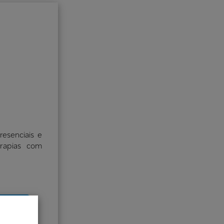
esenciais e
erapias com