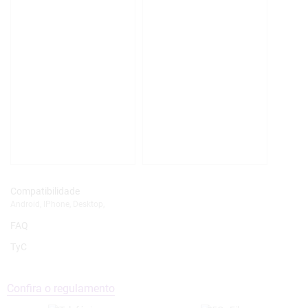
,
,
,